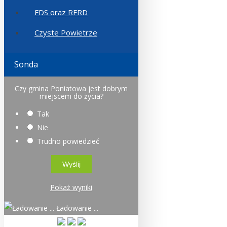
FDS oraz RFRD
Czyste Powietrze
Sonda
Czy gmina Poniatowa jest dobrym
miejscem do życia?
Tak
Nie
Trudno powiedzieć
Pokaż wyniki
Ładowanie ...