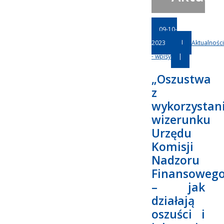
09-10-
2023
|
Aktualności
- wpisy
|
„Oszustwa
z
wykorzystan
wizerunku
Urzędu
Komisji
Nadzoru
Finansoweg
– jak
działają
oszuści i