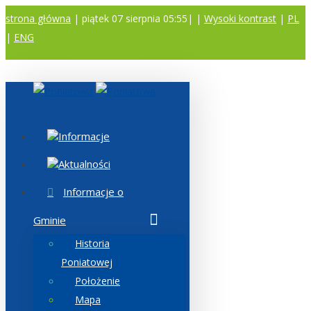
strona główna
| piątek 07 sierpnia 05:55|
|
Wysoki kontrast
|
PL
|
ENG
A
A
A
Informacje
Aktualności
Informacje o
Gminie
Historia
Poniatowej
Położenie
Mapa