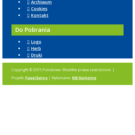
Archiwum
Cookies
Kontakt
Do Pobrania
Logo
Herb
Druki
Copyright © 2015 Poniatowa. Wszelkie prawa zastrzeżone. |
Projekt:
Paweł Batyra
| Wykonanie:
INB Marketing