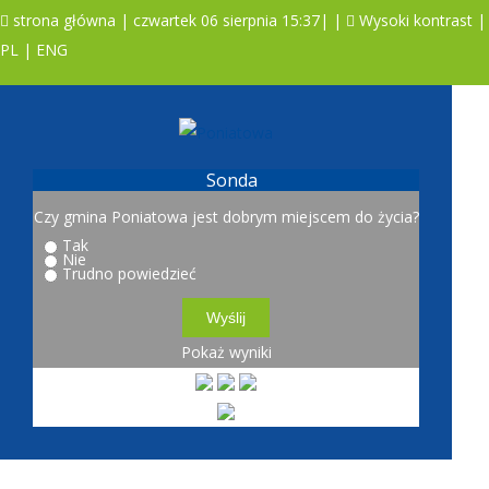
strona główna
| czwartek 06 sierpnia 15:37|
|
Wysoki kontrast
|
PL
|
ENG
A
A
A
Sonda
Czy gmina Poniatowa jest dobrym miejscem do życia?
Tak
Nie
Trudno powiedzieć
Pokaż wyniki