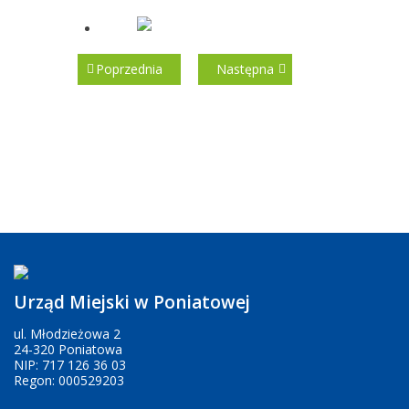
Poprzednia
Następna
Urząd Miejski w Poniatowej
ul. Młodzieżowa 2
24-320 Poniatowa
NIP: 717 126 36 03
Regon: 000529203