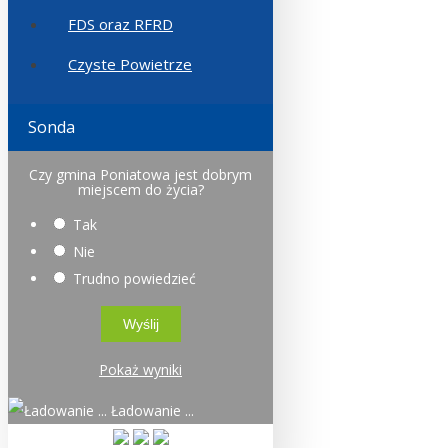
FDS oraz RFRD
Czyste Powietrze
Sonda
Czy gmina Poniatowa jest dobrym
miejscem do życia?
Tak
Nie
Trudno powiedzieć
Pokaż wyniki
Ładowanie ...