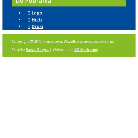
Do Pobrania
Logo
Herb
Druki
Copyright © 2015 Poniatowa. Wszelkie prawa zastrzeżone. |
Projekt:
Paweł Batyra
| Wykonanie:
INB Marketing