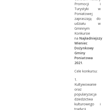
Promocji i
Turystyki w
Poniatowej
zapraszają do
udziału w
Gminnym
Konkursie
na
Najładniejszy
Wieniec
Dożynkowy
Gminy
Poniatowa
2021
.
Cele konkursu:
1.
Kultywowanie
oraz
popularyzacja
dziedzictwa
kulturowego i
tradycji