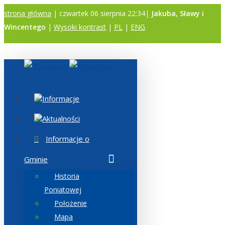
strona główna
| czwartek 06 sierpnia 22:34|
Jakuba, Sławy i
Wincentego
|
Wysoki kontrast
|
PL
|
ENG
A
A
A
Informacje
Aktualności
Informacje o
Gminie
Historia
Poniatowej
Położenie
Mapa