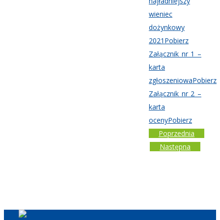
najładniejszy
wieniec
dożynkowy
2021
Pobierz
Załącznik nr 1 –
karta
zgłoszeniowa
Pobierz
Załącznik nr 2 –
karta
oceny
Pobierz
Poprzednia
Następna