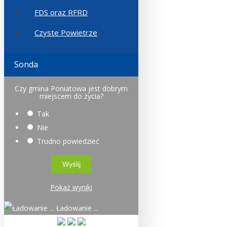
FDS oraz RFRD
Czyste Powietrze
Sonda
Czy gmina Poniatowa jest dobrym
miejscem do życia?
Tak
Nie
Trudno powiedzieć
Pokaż wyniki
Ładowanie ...