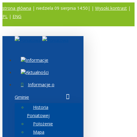
strona główna
| niedziela 09 sierpnia 14:50|
|
Wysoki kontrast
|
PL
|
ENG
A
A
A
Informacje
Aktualności
Informacje o
Gminie
Historia
Poniatowej
Położenie
Mapa