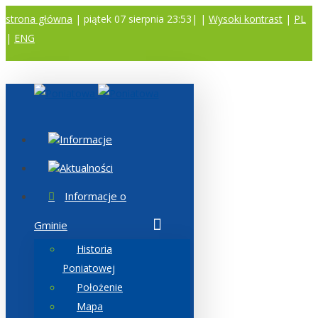
strona główna
| piątek 07 sierpnia 23:53|
|
Wysoki kontrast
|
PL
|
ENG
A
A
A
Informacje
Aktualności
Informacje o
Gminie
Historia
Poniatowej
Położenie
Mapa