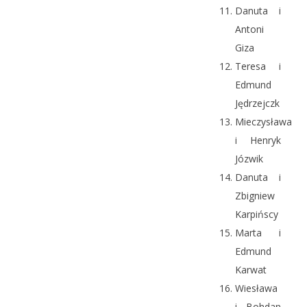
Danuta i
Antoni
Giza
Teresa i
Edmund
Jędrzejczk
Mieczysława
i Henryk
Józwik
Danuta i
Zbigniew
Karpińscy
Marta i
Edmund
Karwat
Wiesława
i Bohdan