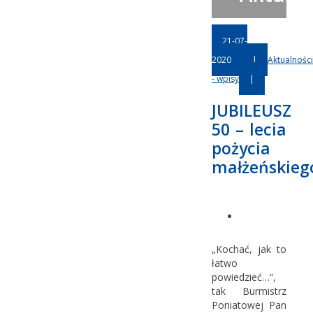
21-07-
2020
|
Aktualności
- wpisy
|
JUBILEUSZ
50 – lecia
pożycia
małżeńskieg
„Kochać, jak to
łatwo
powiedzieć…”,
tak Burmistrz
Poniatowej Pan