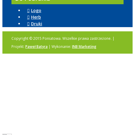
Logo
Herb
Druki
Copyright © 2015 Poniatowa. Wszelkie prawa zastrzeżone. |
Projekt:
Paweł Batyra
| Wykonanie:
INB Marketing