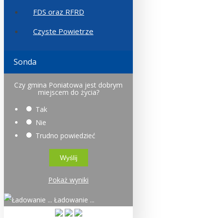
FDS oraz RFRD
Czyste Powietrze
Sonda
Czy gmina Poniatowa jest dobrym
miejscem do życia?
Tak
Nie
Trudno powiedzieć
Pokaż wyniki
Ładowanie ...