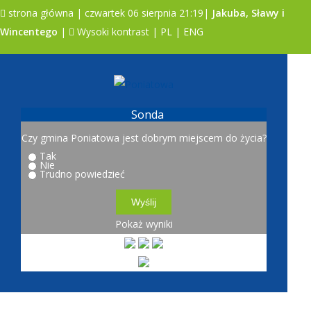
strona główna
| czwartek 06 sierpnia 21:19|
Jakuba, Sławy i
Wincentego
|
Wysoki kontrast
|
PL
|
ENG
A
A
A
Sonda
Czy gmina Poniatowa jest dobrym miejscem do życia?
Tak
Nie
Trudno powiedzieć
Pokaż wyniki