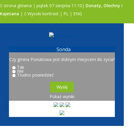
strona główna
| piątek 07 sierpnia 11:10|
Donaty, Olechny i
Kajetana
|
Wysoki kontrast
|
PL
|
ENG
A
A
A
Sonda
Czy gmina Poniatowa jest dobrym miejscem do życia?
Tak
Nie
Trudno powiedzieć
Pokaż wyniki