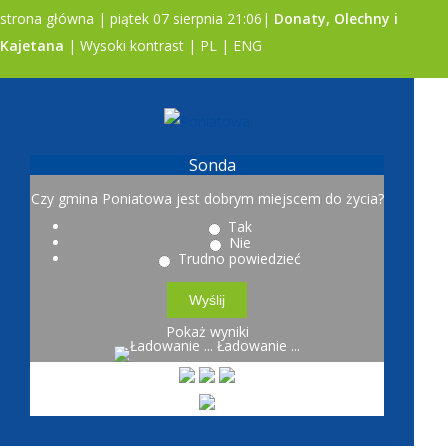
strona główna
| piątek 07 sierpnia 21:06|
Donaty, Olechny i
Kajetana
|
Wysoki kontrast
|
PL
|
ENG
A
A
A
Sonda
Czy gmina Poniatowa jest dobrym miejscem do życia?
Tak
Nie
Trudno powiedzieć
Pokaż wyniki
Ładowanie ...