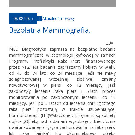
08-08-2025
|
Aktualności - wpisy
Bezpłatna Mammografia.
LUX
MED Diagnostyka zaprasza na bezpłatne badania
mammograficzne w technologii cyfrowej w ramach
Programu Profilaktyki Raka Piersi finansowanego
przez NFZ. Na badanie zapraszamy kobiety w wieku
od 45 do 74 lat:- co 24 miesiące, jeśli nie miały
zdiagnozowanej wcześniej złośliwej zmiany
nowotworowej w piersi- co 12 miesięcy, jeśli
zakończyły leczenie raka piersi i 5-letni proces
monitorowania po zakończonym leczeniu- co 12
miesięcy, jeśli po 5 latach od leczenia chirurgicznego
raka piersi pozostają w trakcie uzupełniającej
hormonoterapii (HT)Wyłączone z programu są kobiety
objęte „Opieką nad rodzinami wysokiego, dziedzicznie
uwarunkowanego ryzyka zachorowania na raka piersi
lub raka jajnika” lub „Kompleksową opieką