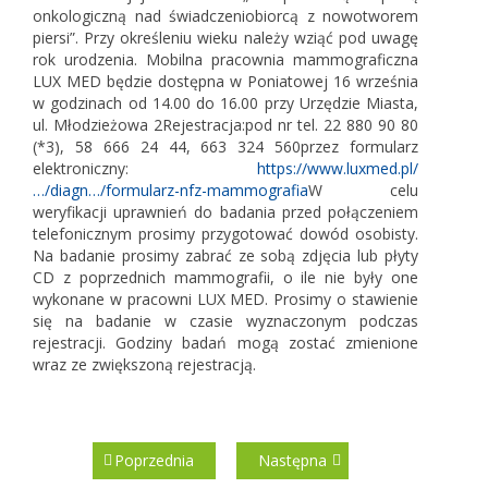
onkologiczną nad świadczeniobiorcą z nowotworem
piersi”. Przy określeniu wieku należy wziąć pod uwagę
rok urodzenia. Mobilna pracownia mammograficzna
LUX MED będzie dostępna w Poniatowej 16 września
w godzinach od 14.00 do 16.00 przy Urzędzie Miasta,
ul. Młodzieżowa 2Rejestracja:pod nr tel. 22 880 90 80
(*3), 58 666 24 44, 663 324 560przez formularz
elektroniczny:
https://www.luxmed.pl/
…/diagn…/formularz-nfz-mammografia
W celu
weryfikacji uprawnień do badania przed połączeniem
telefonicznym prosimy przygotować dowód osobisty.
Na badanie prosimy zabrać ze sobą zdjęcia lub płyty
CD z poprzednich mammografii, o ile nie były one
wykonane w pracowni LUX MED. Prosimy o stawienie
się na badanie w czasie wyznaczonym podczas
rejestracji. Godziny badań mogą zostać zmienione
wraz ze zwiększoną rejestracją.
Poprzednia
Następna