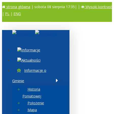
strona główna
| sobota 08 sierpnia 17:35|
|
Wysoki kontrast
|
PL
|
ENG
A
A
A
Informacje
Aktualności
Informacje o
Gminie
Historia
Poniatowej
Położenie
Mapa