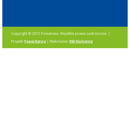
Copyright © 2015 Poniatowa. Wszelkie prawa zastrzeżone. |
Projekt:
Paweł Batyra
| Wykonanie:
INB Marketing