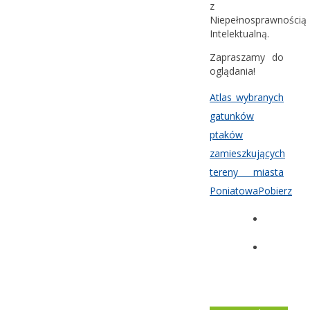
z
Niepełnosprawnością
Intelektualną.
Zapraszamy do
oglądania!
Atlas wybranych
gatunków
ptaków
zamieszkujących
tereny miasta
Poniatowa
Pobierz