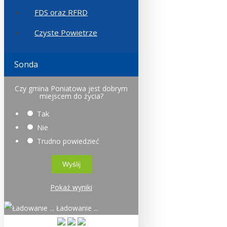
FDS oraz RFRD
Czyste Powietrze
Sonda
Czy gmina Poniatowa jest dobrym
miejscem do życia?
Tak
Nie
Trudno powiedzieć
Pokaż wyniki
Ładowanie ...