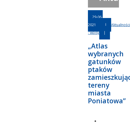
29-06-
2021
|
Aktualności
- wpisy
|
„Atlas
wybranych
gatunków
ptaków
zamieszkują
tereny
miasta
Poniatowa”