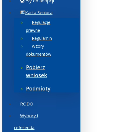
Psy do adopcji
Karta Seniora
Regulacje
prawne
Regulamin
Wzory
dokumentów
Pobierz
wniosek
Podmioty
RODO
Wybory i
referenda