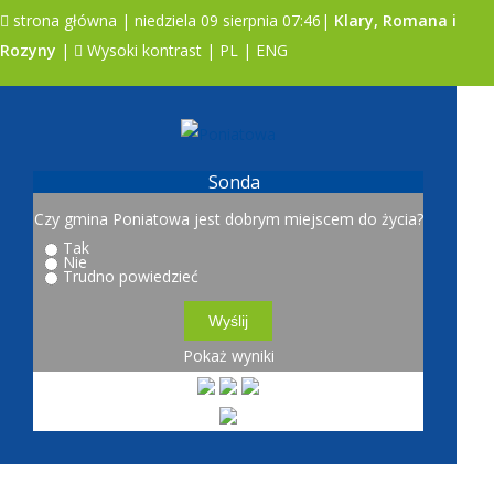
strona główna
| niedziela 09 sierpnia 07:46|
Klary, Romana i
Rozyny
|
Wysoki kontrast
|
PL
|
ENG
A
A
A
Sonda
Czy gmina Poniatowa jest dobrym miejscem do życia?
Tak
Nie
Trudno powiedzieć
Pokaż wyniki