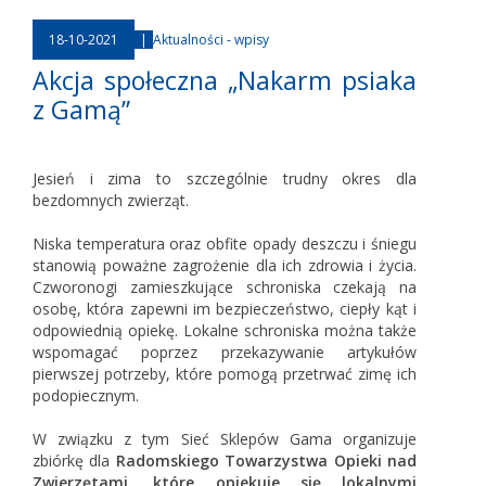
18-10-2021
|
Aktualności - wpisy
Akcja społeczna „Nakarm psiaka
z Gamą”
Jesień i zima to szczególnie trudny okres dla
bezdomnych zwierząt.
Niska temperatura oraz obfite opady deszczu i śniegu
stanowią poważne zagrożenie dla ich zdrowia i życia.
Czworonogi zamieszkujące schroniska czekają na
osobę, która zapewni im bezpieczeństwo, ciepły kąt i
odpowiednią opiekę. Lokalne schroniska można także
wspomagać poprzez przekazywanie artykułów
pierwszej potrzeby, które pomogą przetrwać zimę ich
podopiecznym.
W związku z tym Sieć Sklepów Gama organizuje
zbiórkę dla
Radomskiego Towarzystwa Opieki nad
Zwierzętami, które opiekuje się lokalnymi