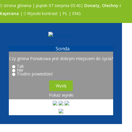
strona główna
| piątek 07 sierpnia 05:40|
Donaty, Olechny i
Kajetana
|
Wysoki kontrast
|
PL
|
ENG
A
A
A
Sonda
Czy gmina Poniatowa jest dobrym miejscem do życia?
Tak
Nie
Trudno powiedzieć
Pokaż wyniki