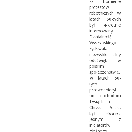
za tłumienie
protestów
robotniczych. W
latach 50-tych
był 4-krotnie
internowany.
Działalność
Wyszyńskiego
zyskiwała
niezwykle silny
oddźwięk w
polskim
społeczeństwie.
W latach 60-
tych
przewodniczył
on obchodom
Tysiąclecia
Chrztu Polski,
był również
jednym z
inicjatorów
głośnego