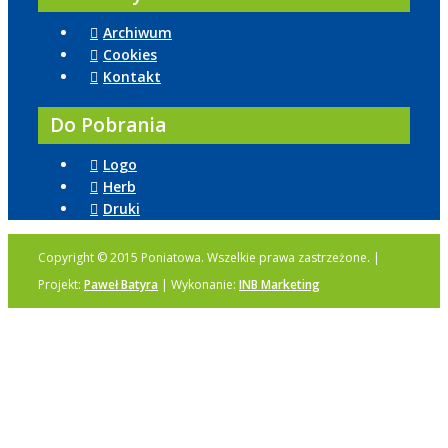
Archiwum
Cookies
Kontakt
Do Pobrania
Logo
Herb
Druki
Copyright © 2015 Poniatowa. Wszelkie prawa zastrzeżone. |
Projekt:
Paweł Batyra
| Wykonanie:
INB Marketing