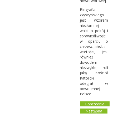
nowotworowej.
Biografia
Wyszyńskiego
jest wzorem
niezłomnej
walki o pokój i
sprawiedliwość
w oparciu o
chrześcijańskie
wartości, jest
również
dowodem
niezwykłej roli
jaką Kościół
Katolicki
odegrał w
powojennej
Polsce.
Poprzednia
Następna