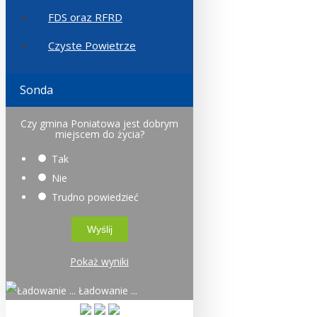
FDS oraz RFRD
Czyste Powietrze
Sonda
Czy gmina Poniatowa jest dobrym
miejscem do życia?
Tak
Nie
Trudno powiedzieć
Pokaż wyniki
Ładowanie ...