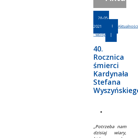
28-05-
2021
|
Aktualności
- wpisy
|
40.
Rocznica
śmierci
Kardynała
Stefana
Wyszyńskieg
„Potrzeba nam
dzisiaj wiary,