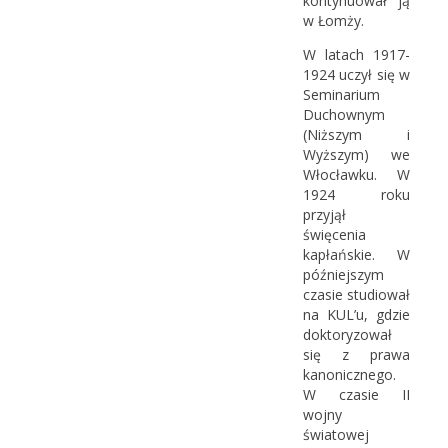
kontynuował ją
w Łomży.
W latach 1917-
1924 uczył się w
Seminarium
Duchownym
(Niższym i
Wyższym) we
Włocławku. W
1924 roku
przyjął
święcenia
kapłańskie. W
późniejszym
czasie studiował
na KUL’u, gdzie
doktoryzował
się z prawa
kanonicznego.
W czasie II
wojny
światowej