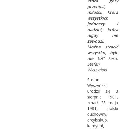
która góry
przenosi,
miłości, która
wszystkich
jednoczy i
nadziei, która
nigdy nie
zawodzi.
Można stracić
wszystko, byle
nie to!”
kard.
Stefan
Wyszyński
Stefan
Wyszyński,
urodził się 3
sierpnia 1901,
zmarł 28 maja
1981, polski
duchowny,
arcybiskup,
kardynał,