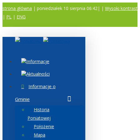
strona główna
| poniedziałek 10 sierpnia 06:42|
|
Wysoki kontrast
|
PL
|
ENG
A
A
A
Informacje
Aktualności
Informacje o
Gminie
Historia
Poniatowej
Położenie
Mapa