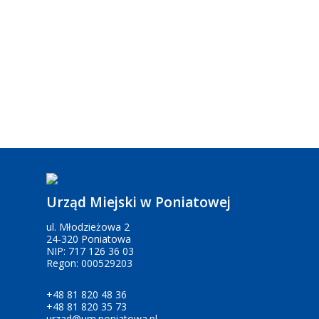
Urząd Miejski w Poniatowej
ul. Młodzieżowa 2
24-320 Poniatowa
NIP: 717 126 36 03
Regon: 000529203
+48 81 820 48 36
+48 81 820 35 73
urzad@um.poniatowa.pl