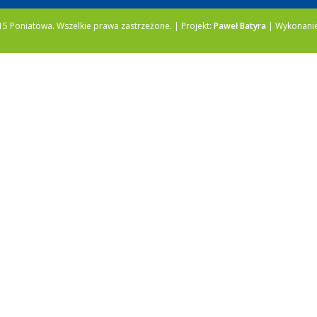
5 Poniatowa. Wszelkie prawa zastrzeżone. | Projekt:
Paweł Batyra
| Wykonani