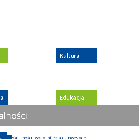
Kultura
ka
Edukacja
alności
7
|
Aktualności - wpisy
,
Informator
,
Inwestycje