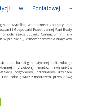
estycji w Poniatowej –
gmunt Wyroślak, w obecności Zastępcy Pani
ściami i Gospodarki Przestrzennej Pani Beaty
ermomodernizacją budynku Gimnazjum im. Jana
ych w projekcie „Termomodernizacja budynków
ropodachu sali gimnastycznej i auli, izolację i
okiennej i drzwiowej, montaż nawiewników
, instalację odgromową, przebudowę urządzeń
w i ich izolację wraz z montażem, przebudowę
m.