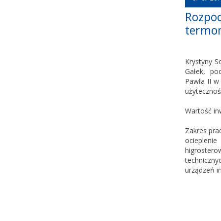
Rozpo
termo
Krystyny S
Gałek, pod
Pawła II w
użytecznoś
Wartość inw
Zakres prac
ociepleni
higrostero
techniczny
urządzeń in