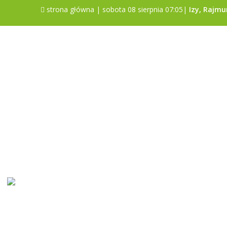
strona główna
| sobota 08 sierpnia 07:05|
Izy, Rajmu
Sonda
Czy gmina Poniatowa jest dobrym
miejscem do życia?
Tak
Nie
Trudno powiedzieć
Pokaż wyniki