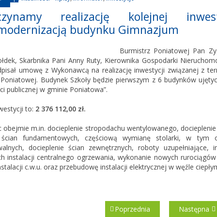
czynamy realizację kolejnej inw
modernizacją budynku Gimnazjum
Burmistrz Poniatowej Pan Zy
ołdek, Skarbnika Pani Anny Ruty, Kierownika Gospodarki Nieruchomo
pisał umowę z Wykonawcą na realizację inwestycji związanej z t
 Poniatowej. Budynek Szkoły będzie pierwszym z 6 budynków ujęt
ci publicznej w gminie Poniatowa”.
estycji to:
2 376 112,00 zł.
 obejmie m.in. docieplenie stropodachu wentylowanego, docieplenie st
e ścian fundamentowych, częściową wymianę stolarki, w tym 
walnych, docieplenie ścian zewnętrznych, roboty uzupełniające
ch instalacji centralnego ogrzewania, wykonanie nowych rurociągó
stalacji c.w.u. oraz przebudowę instalacji elektrycznej w węźle ciepły
Poprzednia
Następna