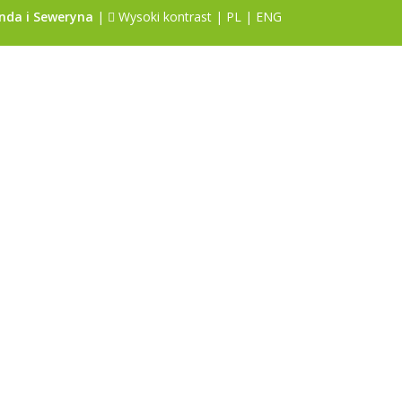
nda i Seweryna
|
Wysoki kontrast
|
PL
|
ENG